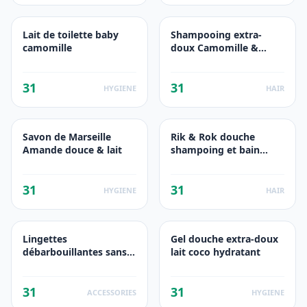
Lait de toilette baby
Shampooing extra-
camomille
doux Camomille &
Mimosa
31
31
HYGIENE
HAIR
Savon de Marseille
Rik & Rok douche
Amande douce & lait
shampoing et bain
moussant fruits rouges
31
31
HYGIENE
HAIR
Lingettes
Gel douche extra-doux
débarbouillantes sans
lait coco hydratant
rinçage parfum fruité
31
31
ACCESSORIES
HYGIENE