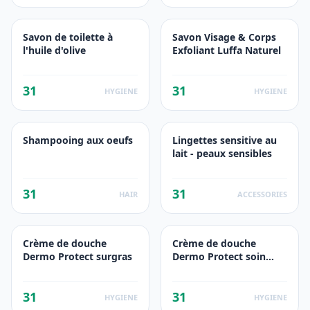
Savon de toilette à
Savon Visage & Corps
l'huile d'olive
Exfoliant Luffa Naturel
31
31
HYGIENE
HYGIENE
Shampooing aux oeufs
Lingettes sensitive au
lait - peaux sensibles
31
31
HAIR
ACCESSORIES
Crème de douche
Crème de douche
Dermo Protect surgras
Dermo Protect soin
hydratant
31
31
HYGIENE
HYGIENE