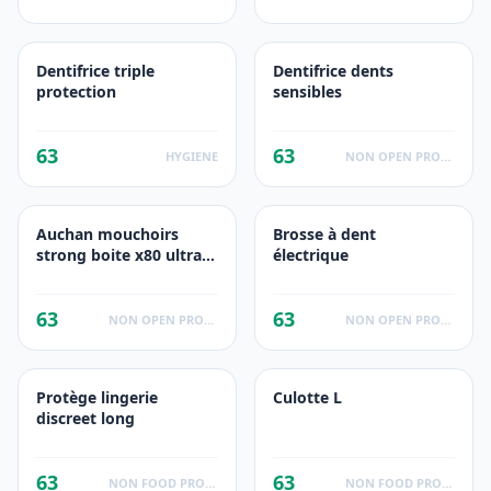
Dentifrice triple
Dentifrice dents
protection
sensibles
63
63
HYGIENE
NON OPEN PRODUCTS FACTS
Auchan mouchoirs
Brosse à dent
strong boite x80 ultra
électrique
resistant
63
63
NON OPEN PRODUCTS FACTS
NON OPEN PRODUCTS FACTS
Protège lingerie
Culotte L
discreet long
63
63
NON FOOD PRODUCTS
NON FOOD PRODUCTS