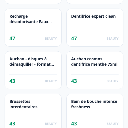
Recharge
Dentifrice expert clean
désodorisante Eaux
Fraîches*
47
47
BEAUTY
BEAUTY
Auchan - disques à
Auchan cosmos
démaquiller - format
dentifrice menthe 75ml
voyage
43
43
BEAUTY
BEAUTY
Brossettes
Bain de bouche intense
interdentaires
freshness
43
43
BEAUTY
BEAUTY