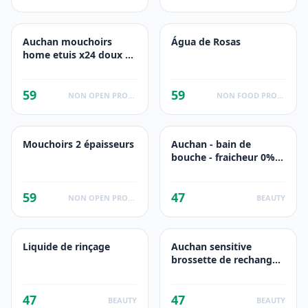
Auchan mouchoirs
Água de Rosas
home etuis x24 doux et
resistant
59
59
NON OPEN PRODUCTS FACTS
NON FOOD PRODUCTS
Mouchoirs 2 épaisseurs
Auchan - bain de
bouche - fraicheur 0%
alcool - 500ml
59
47
NON OPEN PRODUCTS FACTS
BEAUTY
Liquide de rinçage
Auchan sensitive
brossette de rechange
pour brosse à dents
électrique x2
47
47
BEAUTY
BEAUTY