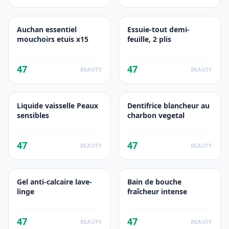
Auchan essentiel
Essuie-tout demi-
mouchoirs etuis x15
feuille, 2 plis
47
47
BEAUTY
BEAUTY
Liquide vaisselle Peaux
Dentifrice blancheur au
sensibles
charbon vegetal
47
47
BEAUTY
BEAUTY
Gel anti-calcaire lave-
Bain de bouche
linge
fraîcheur intense
47
47
BEAUTY
BEAUTY