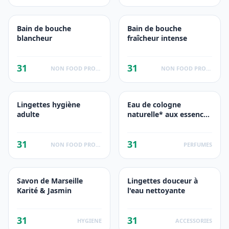
Bain de bouche
Bain de bouche
blancheur
fraîcheur intense
31
31
NON FOOD PRODUCTS
NON FOOD PRODUCTS
Lingettes hygiène
Eau de cologne
adulte
naturelle* aux essences
naturelles
31
31
NON FOOD PRODUCTS
PERFUMES
Savon de Marseille
Lingettes douceur à
Karité & Jasmin
l'eau nettoyante
31
31
HYGIENE
ACCESSORIES