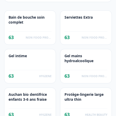
Bain de bouche soin
Serviettes Extra
complet
63
63
NON FOOD PRODUCTS
NON FOOD PRODUCTS
Gel intime
Gel mains
hydroalcoolique
63
63
HYGIENE
NON FOOD PRODUCTS
Auchan bio dentifrice
Protège-lingerie large
enfants 3-6 ans fraise
ultra thin
63
63
HYGIENE
HEALTH BEAUTY