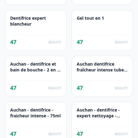
Dentifrice expert
Gel tout en 1
blancheur
47
47
BEAUTY
BEAUTY
Auchan - dentifrice et
Auchan dentifrice
bain de bouche - 2 en 1
fraîcheur intense tube
fraicheur extrême -
75ml
75ml
47
47
BEAUTY
BEAUTY
Auchan - dentifrice -
Auchan - dentifrice -
fraicheur intense - 75ml
expert nettoyage -
75ml
47
47
BEAUTY
BEAUTY