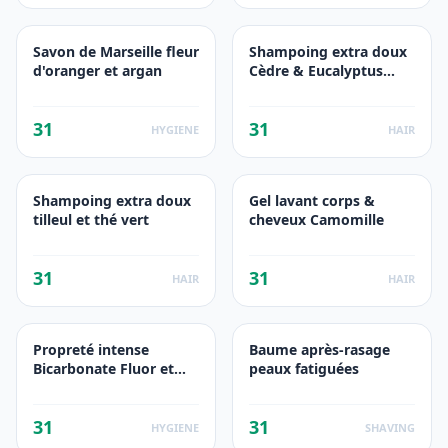
Savon de Marseille fleur
Shampoing extra doux
d'oranger et argan
Cèdre & Eucalyptus
antipelliculaire
31
31
HYGIENE
HAIR
Shampoing extra doux
Gel lavant corps &
tilleul et thé vert
cheveux Camomille
31
31
HAIR
HAIR
Propreté intense
Baume après-rasage
Bicarbonate Fluor et
peaux fatiguées
Menthol
31
31
HYGIENE
SHAVING