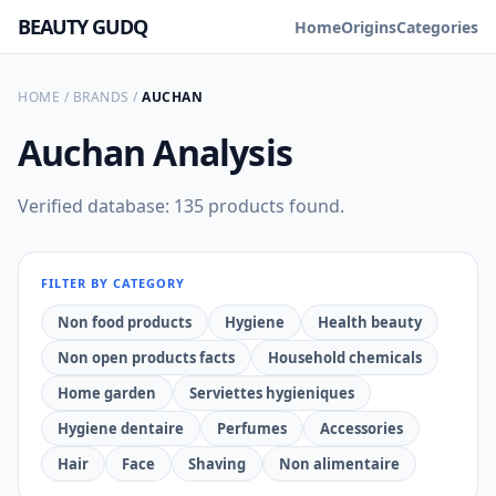
BEAUTY GUDQ
Home
Origins
Categories
HOME
/
BRANDS
/
AUCHAN
Auchan
Analysis
Verified database: 135 products found.
FILTER BY CATEGORY
Non food products
Hygiene
Health beauty
Non open products facts
Household chemicals
Home garden
Serviettes hygieniques
Hygiene dentaire
Perfumes
Accessories
Hair
Face
Shaving
Non alimentaire