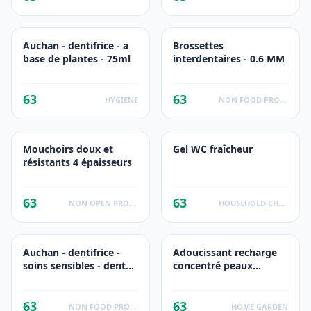
Auchan - dentifrice - a
Brossettes
base de plantes - 75ml
interdentaires - 0.6 MM
63
63
HYGIENE
NON FOOD PRODUCTS
Mouchoirs doux et
Gel WC fraîcheur
résistants 4 épaisseurs
63
63
NON OPEN PRODUCTS FACTS
HOUSEHOLD CHEMICALS
Auchan - dentifrice -
Adoucissant recharge
soins sensibles - dents
concentré peaux
sensibles - 75ml
sensibles
63
63
NON FOOD PRODUCTS
HOME GARDEN