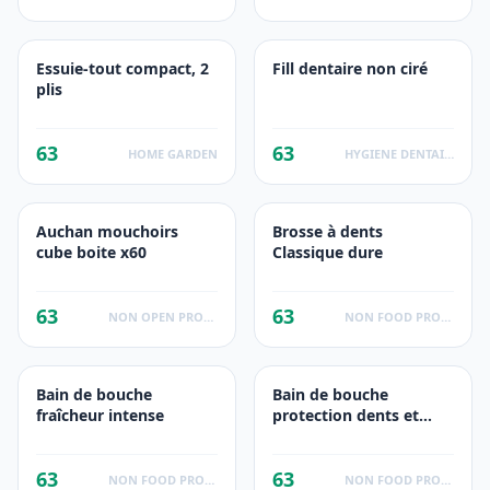
Essuie-tout compact, 2
Fill dentaire non ciré
plis
63
63
HOME GARDEN
HYGIENE DENTAIRE
Auchan mouchoirs
Brosse à dents
cube boite x60
Classique dure
63
63
NON OPEN PRODUCTS FACTS
NON FOOD PRODUCTS
Bain de bouche
Bain de bouche
fraîcheur intense
protection dents et
gencives
63
63
NON FOOD PRODUCTS
NON FOOD PRODUCTS