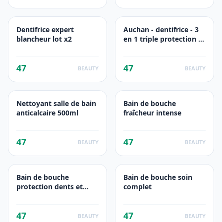
Dentifrice expert
Auchan - dentifrice - 3
blancheur lot x2
en 1 triple protection -
75ml
47
47
BEAUTY
BEAUTY
Nettoyant salle de bain
Bain de bouche
anticalcaire 500ml
fraîcheur intense
47
47
BEAUTY
BEAUTY
Bain de bouche
Bain de bouche soin
protection dents et
complet
gencives
47
47
BEAUTY
BEAUTY