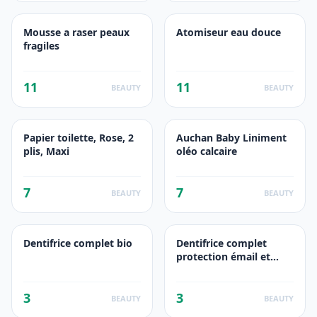
Mousse a raser peaux
Atomiseur eau douce
fragiles
11
11
BEAUTY
BEAUTY
Papier toilette, Rose, 2
Auchan Baby Liniment
plis, Maxi
oléo calcaire
7
7
BEAUTY
BEAUTY
Dentifrice complet bio
Dentifrice complet
protection émail et
gencives bio à l\'extrait
de menthe
3
3
BEAUTY
BEAUTY