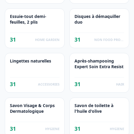
Essuie-tout demi-
Disques à démaquiller
feuilles, 2 plis
duo
31
31
HOME GARDEN
NON FOOD PRODUCTS
Lingettes naturelles
Après-shampooing
Expert Soin Extra Resist
31
31
ACCESSORIES
HAIR
Savon Visage & Corps
Savon de toilette à
Dermatologique
l'huile d'olive
31
31
HYGIENE
HYGIENE