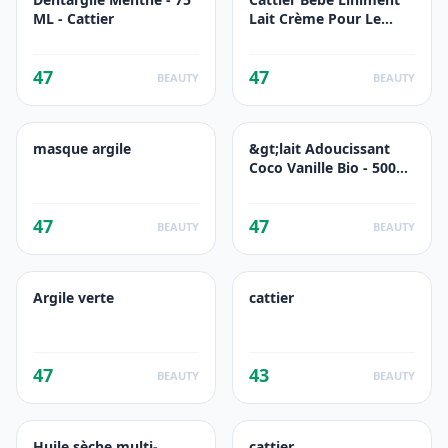
ML - Cattier
Lait Crème Pour Le
Change
47
47
BEAUTY
BEAUTY
masque argile
&gt;lait Adoucissant
Coco Vanille Bio - 500
ML - Cattier
47
47
BEAUTY
BEAUTY
Argile verte
cattier
47
43
BEAUTY
BEAUTY
Huile sèche multi-
cattier