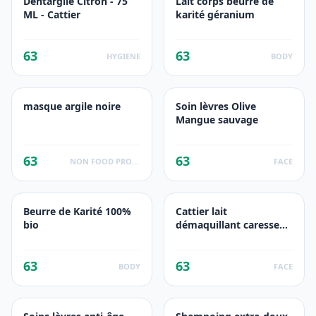
Dentargile Citron - 75
Lait corps beurre de
ML - Cattier
karité géranium
63
63
HYGIENE
BODY
masque argile noire
Soin lèvres Olive
Mangue sauvage
63
63
NON FOOD PRODUCTS
FACE
Beurre de Karité 100%
Cattier lait
bio
démaquillant caresse
d'herboriste
63
63
BODY
FACE