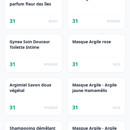
parfum fleur des îles
31
31
BODY
HYGIENE
Gynea Soin Douceur
Masque Argile rose
Toilette Intime
31
31
HYGIENE
FACE
Argimiel Savon doux
Masque Argile - Argile
végétal
jaune Hamamélis
31
31
HYGIENE
FACE
Shampooing démêlant
Masque Argile - Argile