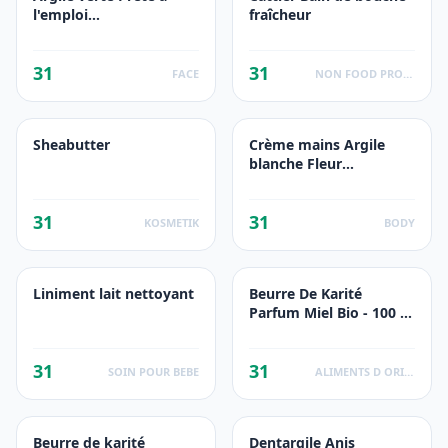
l'emploi
fraîcheur
Montmorillonite - Illite
31
31
FACE
NON FOOD PRODUCTS
Sheabutter
Crème mains Argile
blanche Fleur
d'impératoire
31
31
KOSMETIK
BODY
Liniment lait nettoyant
Beurre De Karité
Parfum Miel Bio - 100 G
- Cattier
31
31
SOIN POUR BEBE
ALIMENTS D ORIGINE VEGETALE
Beurre de karité
Dentargile Anis