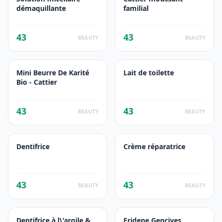
démaquillante
familial
43
43
BEAUTY
BEAUTY
Mini Beurre De Karité
Lait de toilette
Bio - Cattier
43
43
BEAUTY
BEAUTY
Dentifrice
Crème réparatrice
43
43
BEAUTY
BEAUTY
Dentifrice à l\'argile &
Eridene Gencives