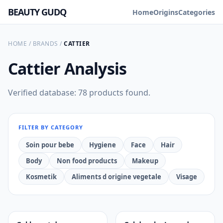
BEAUTY GUDQ
Home
Origins
Categories
HOME
/
BRANDS
/
CATTIER
Cattier
Analysis
Verified database: 78 products found.
FILTER BY CATEGORY
Soin pour bebe
Hygiene
Face
Hair
Body
Non food products
Makeup
Kosmetik
Aliments d origine vegetale
Visage