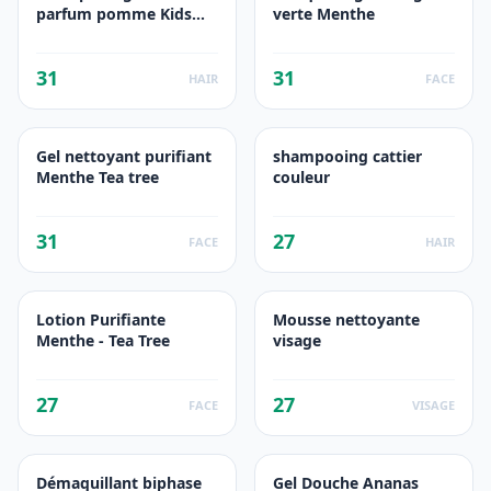
parfum pomme Kids
verte Menthe
bio
31
31
HAIR
FACE
Gel nettoyant purifiant
shampooing cattier
Menthe Tea tree
couleur
31
27
FACE
HAIR
Lotion Purifiante
Mousse nettoyante
Menthe - Tea Tree
visage
27
27
FACE
VISAGE
Démaquillant biphase
Gel Douche Ananas