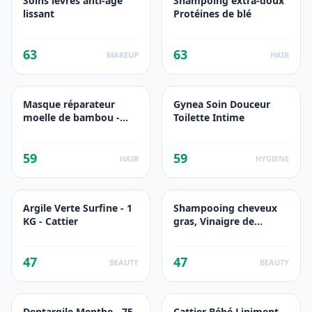
Soins lèvres anti-âge
Shampoing extra-doux
lissant
Protéines de blé
63
63
MAKEUP
HAIR
Masque réparateur
Gynea Soin Douceur
moelle de bambou -
Toilette Intime
beurre de cupuaçu
Cattier
59
59
HAIR
HYGIENE
Argile Verte Surfine - 1
Shampooing cheveux
KG - Cattier
gras, Vinaigre de
romarin
47
47
BEAUTY
BEAUTY
Dentargile Menthe - 75
Cattier Bébé Liniment