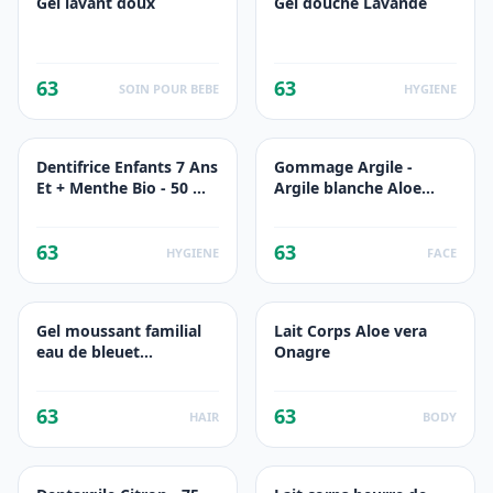
Gel lavant doux
Gel douche Lavande
63
63
SOIN POUR BEBE
HYGIENE
Dentifrice Enfants 7 Ans
Gommage Argile -
Et + Menthe Bio - 50 ML
Argile blanche Aloe
- Cattier
Vera
63
63
HYGIENE
FACE
Gel moussant familial
Lait Corps Aloe vera
eau de bleuet
Onagre
lactosérum
63
63
HAIR
BODY