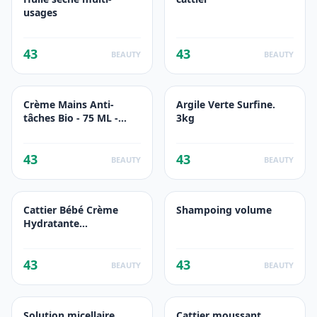
usages
43
43
BEAUTY
BEAUTY
Crème Mains Anti-
Argile Verte Surfine.
tâches Bio - 75 ML -
3kg
Cattier
43
43
BEAUTY
BEAUTY
Cattier Bébé Crème
Shampoing volume
Hydratante
Hypoallergénique
43
43
BEAUTY
BEAUTY
Solution micellaire
Cattier moussant