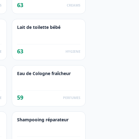
63
S
CREAMS
Lait de toilette bébé
63
E
HYGIENE
Eau de Cologne fraîcheur
59
E
PERFUMES
Shampooing réparateur