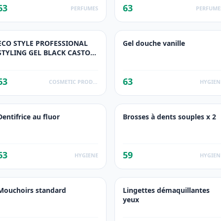
63
63
PERFUMES
PERFUME
ECO STYLE PROFESSIONAL
Gel douche vanille
STYLING GEL BLACK CASTOR
& FLAXSEED OIL
63
63
COSMETIC PRODUCTS
HYGIEN
Dentifrice au fluor
Brosses à dents souples x 2
63
59
HYGIENE
HYGIEN
Mouchoirs standard
Lingettes démaquillantes
yeux