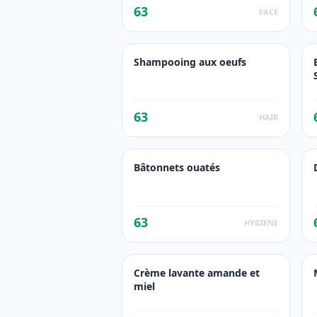
63
FACE
Shampooing aux oeufs
63
HAIR
Bâtonnets ouatés
63
HYGIENE
Crème lavante amande et
miel