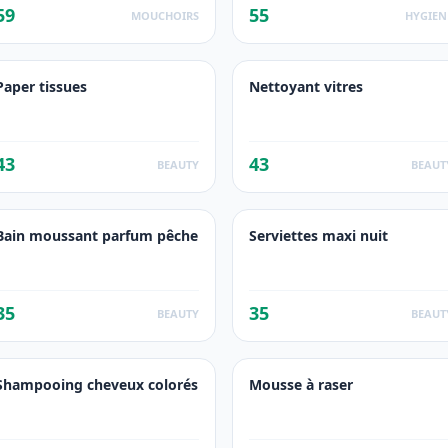
59
55
MOUCHOIRS
HYGIEN
Paper tissues
Nettoyant vitres
43
43
BEAUTY
BEAUT
Bain moussant parfum pêche
Serviettes maxi nuit
35
35
BEAUTY
BEAUT
Shampooing cheveux colorés
Mousse à raser