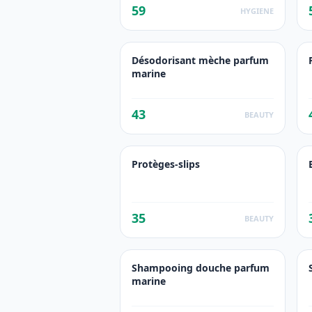
59
HYGIENE
Désodorisant mèche parfum
marine
43
BEAUTY
Protèges-slips
35
BEAUTY
Shampooing douche parfum
marine