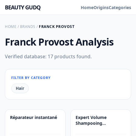
BEAUTY GUDQ
Home
Origins
Categories
HOME
/
BRANDS
/
FRANCK PROVOST
Franck Provost
Analysis
Verified database: 17 products found.
FILTER BY CATEGORY
Hair
Réparateur instantané
Expert Volume
Shampooing
professionnel