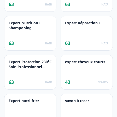
63
63
HAIR
HAIR
Expert Nutrition+
Expert Réparation +
Shampooing
professionnel
63
63
HAIR
HAIR
Expert Protection 230°C
expert cheveux courts
Soin Professionnel
Protecteur de Chaleur
63
43
HAIR
BEAUTY
Expert nutri-frizz
savon à raser