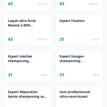
43
43
BEAUTY
BEAUTY
Laqué ultra forte
Expert Fixation
Résiste à 80%
d'humidité
43
31
BEAUTY
HAIR
Expert mèches
Expert lissage+
shampooing
shampooing
professionnel
professionnel
31
31
HAIR
HAIR
Expert Réparation
Soin professionnel
Après-shampooing soin
ultra-nourrissant
professionnel