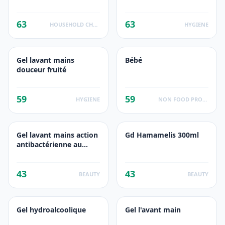
Pêche
63
63
HOUSEHOLD CHEMICALS
HYGIENE
Gel lavant mains
Bébé
douceur fruité
59
59
HYGIENE
NON FOOD PRODUCTS
Gel lavant mains action
Gd Hamamelis 300ml
antibactérienne au
romarin
43
43
BEAUTY
BEAUTY
Gel hydroalcoolique
Gel l'avant main