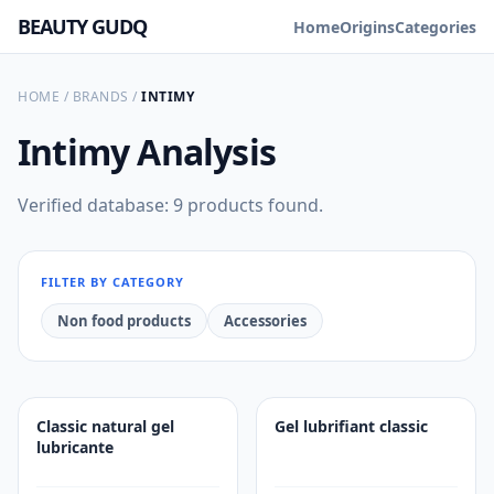
BEAUTY GUDQ
Home
Origins
Categories
HOME
/
BRANDS
/
INTIMY
Intimy
Analysis
Verified database: 9 products found.
FILTER BY CATEGORY
Non food products
Accessories
Classic natural gel
Gel lubrifiant classic
lubricante