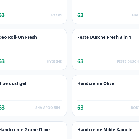
63
63
SOAPS
HAI
Deo Roll-On Fresh
Feste Dusche Fresh 3 in 1
63
63
HYGIENE
FESTE DUSCH
Blue dushgel
Handcreme Olive
63
63
SHAMPOO 5IN1
BOD
Handcreme Grüne Olive
Handcreme Milde Kamille