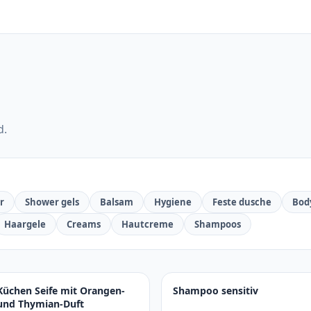
d.
r
Shower gels
Balsam
Hygiene
Feste dusche
Bod
Haargele
Creams
Hautcreme
Shampoos
Küchen Seife mit Orangen-
Shampoo sensitiv
und Thymian-Duft