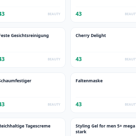
43
43
BEAUTY
BEAUT
Feste Gesichtsreinigung
Cherry Delight
43
43
BEAUTY
BEAUT
Schaumfestiger
Faltenmaske
43
43
BEAUTY
BEAUT
Reichhaltige Tagescreme
Styling Gel for men 5+ mega
stark