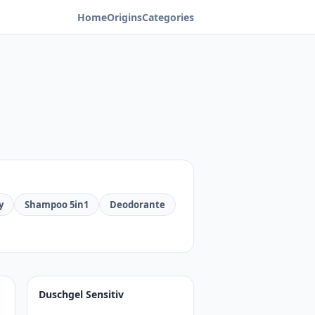
Home
Origins
Categories
y
Shampoo 5in1
Deodorante
Duschgel Sensitiv