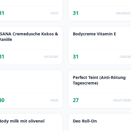
31
31
FACE
HAARGEL
ISANA Cremedusche Kokos &
Bodycreme Vitamin E
Vanille
31
31
HYGIENE
CREAM
Perfect Teint (Anti-Rötung
Tagescreme)
30
27
HAIR
HAUTCREM
Body milk mit olivenol
Deo Roll-On