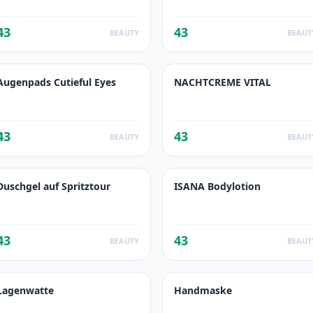
43
43
BEAUTY
BEAUT
Augenpads Cutieful Eyes
NACHTCREME VITAL
43
43
BEAUTY
BEAUT
Duschgel auf Spritztour
ISANA Bodylotion
43
43
BEAUTY
BEAUT
Lagenwatte
Handmaske