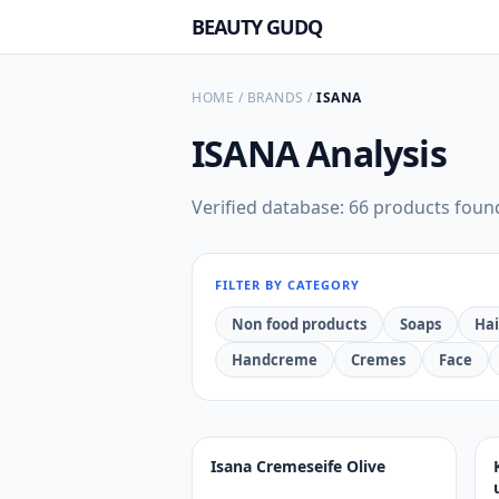
BEAUTY GUDQ
HOME
/
BRANDS
/
ISANA
ISANA
Analysis
Verified database: 66 products foun
FILTER BY CATEGORY
Non food products
Soaps
Hai
Handcreme
Cremes
Face
Isana Cremeseife Olive