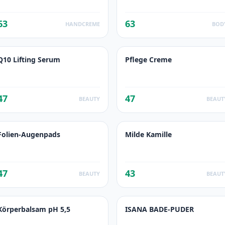
63
63
HANDCREME
BOD
Q10 Lifting Serum
Pflege Creme
47
47
BEAUTY
BEAUT
Folien-Augenpads
Milde Kamille
47
43
BEAUTY
BEAUT
Körperbalsam pH 5,5
ISANA BADE-PUDER