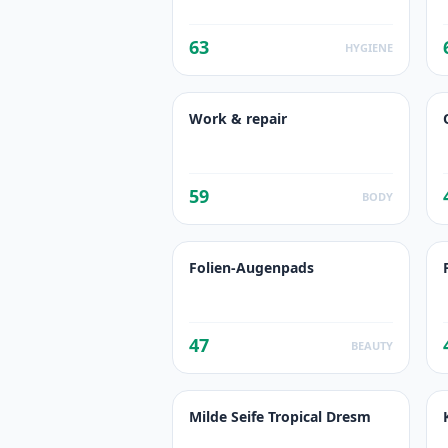
63
HYGIENE
Work & repair
59
BODY
Folien-Augenpads
47
BEAUTY
Milde Seife Tropical Dresm