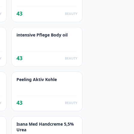
43
Y
BEAUTY
intensive Pflege Body oil
43
Y
BEAUTY
Peeling Aktiv Kohle
43
Y
BEAUTY
Isana Med Handcreme 5,5%
Urea