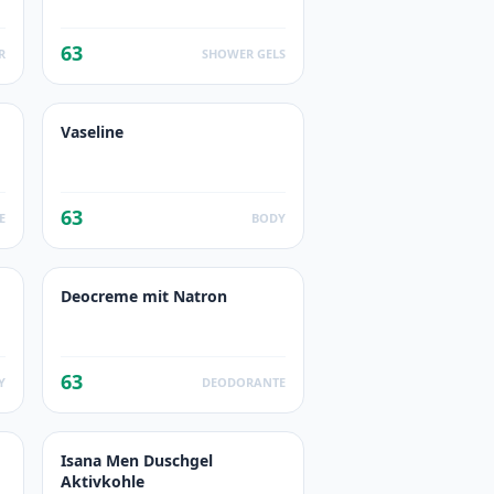
63
R
SHOWER GELS
Vaseline
63
E
BODY
Deocreme mit Natron
63
Y
DEODORANTE
Isana Men Duschgel
Aktivkohle