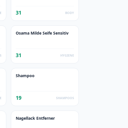
31
E
BODY
Osama Milde Seife Sensitiv
31
S
HYGIENE
Shampoo
19
E
SHAMPOOS
Nagellack Entferner