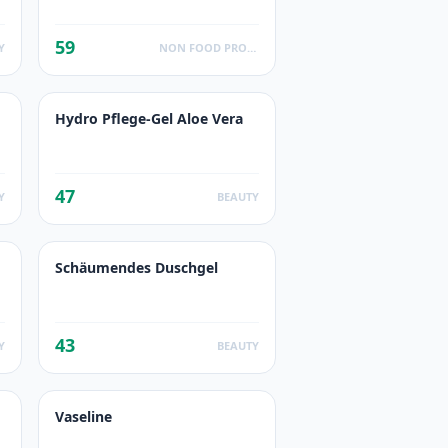
59
Y
NON FOOD PRODUCTS
Hydro Pflege-Gel Aloe Vera
47
Y
BEAUTY
Schäumendes Duschgel
43
Y
BEAUTY
Vaseline