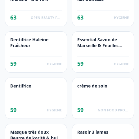
63
63
OPEN BEAUTY FACTS
HYGIENE
Dentifrice Haleine
Essential Savon de
Fraîcheur
Marseille & Feuilles
d'Olivier Gel lavant
mains
59
59
HYGIENE
HYGIENE
Dentifrice
crème de soin
59
59
HYGIENE
NON FOOD PRODUCTS
Masque très doux
Rasoir 3 lames
Beurre de karité & huile