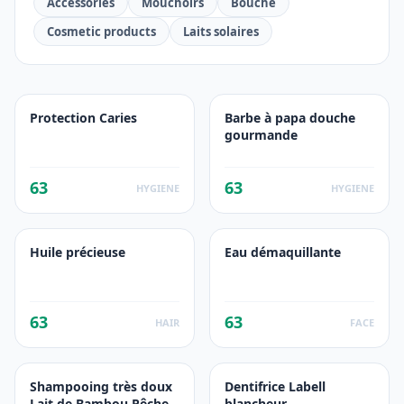
Accessories
Mouchoirs
Bouche
Cosmetic products
Laits solaires
Protection Caries
Barbe à papa douche
gourmande
63
63
HYGIENE
HYGIENE
Huile précieuse
Eau démaquillante
63
63
HAIR
FACE
Shampooing très doux
Dentifrice Labell
Lait de Bambou Pêche
blancheur