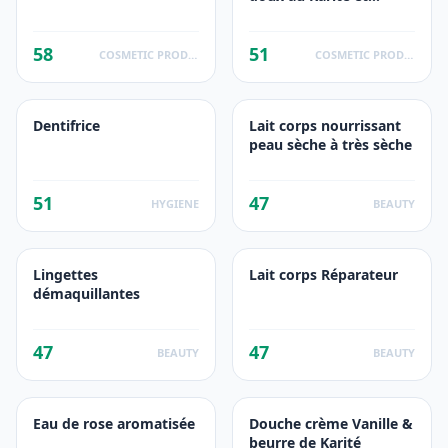
macadamia
58
51
COSMETIC PRODUCTS
COSMETIC PRODUCTS
Dentifrice
Lait corps nourrissant
peau sèche à très sèche
51
47
HYGIENE
BEAUTY
Lingettes
Lait corps Réparateur
démaquillantes
47
47
BEAUTY
BEAUTY
Eau de rose aromatisée
Douche crème Vanille &
beurre de Karité