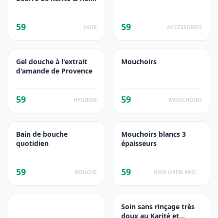
d'Argan
59
59
HAIR
ACCESSORIES
Gel douche à l'extrait
Mouchoirs
d'amande de Provence
59
59
HYGIENE
MOUCHOIRS
Bain de bouche
Mouchoirs blancs 3
quotidien
épaisseurs
59
59
BOUCHE
NON OPEN PRODUCTS FACTS
Soin sans rinçage très
doux au Karité et