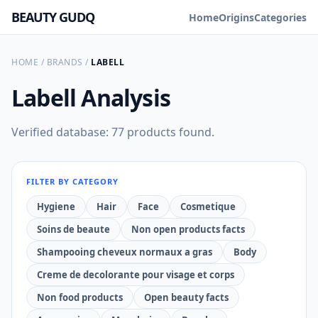
BEAUTY GUDQ
Home
Origins
Categories
HOME
/
BRANDS
/
LABELL
Labell
Analysis
Verified database: 77 products found.
FILTER BY CATEGORY
Hygiene
Hair
Face
Cosmetique
Soins de beaute
Non open products facts
Shampooing cheveux normaux a gras
Body
Creme de decolorante pour visage et corps
Non food products
Open beauty facts