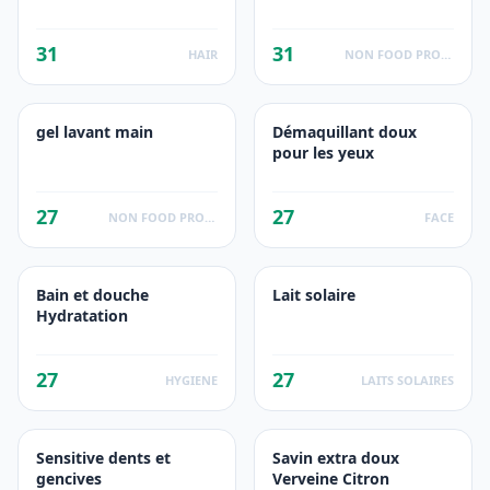
31
31
HAIR
NON FOOD PRODUCTS
gel lavant main
Démaquillant doux
pour les yeux
27
27
NON FOOD PRODUCTS
FACE
Bain et douche
Lait solaire
Hydratation
27
27
HYGIENE
LAITS SOLAIRES
Sensitive dents et
Savin extra doux
gencives
Verveine Citron