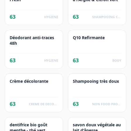
63
63
HYGIENE
SHAMPOOING CHEVEUX NORMAUX A GRAS
Déodorant anti-traces
Q10 Refirmante
48h
63
63
HYGIENE
BODY
Crème décolorante
Shampooing très doux
63
63
CREME DE DECOLORANTE POUR VISAGE ET CORPS
NON FOOD PRODUCTS
dentifrice bio goût
savon doux végétale au
menthe - thé vert
lait d'ânesse