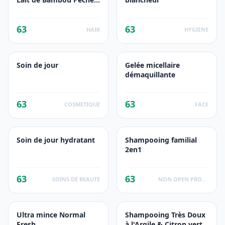
Blanche
63
63
HAIR
HYGIENE
Soin de jour
Gelée micellaire
démaquillante
63
63
COSMETIQUE
FACE
Soin de jour hydratant
Shampooing familial
2en1
63
63
SOINS DE BEAUTE
NON OPEN PRODUCTS FACTS
Ultra mince Normal
Shampooing Très Doux
Fresh
à l'Argile & Citron vert