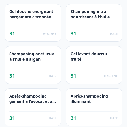
Gel douche énergisant
Shampooing ultra
bergamote citronnée
nourrissant à l'huile
d'olive
31
31
HYGIENE
HAIR
Shampooing onctueux
Gel lavant douceur
à l'huile d'argan
fruité
31
31
HAIR
HYGIENE
Après-shampooing
Après-shampooing
gainant à l'avocat et au
illuminant
karité
31
31
HAIR
HAIR