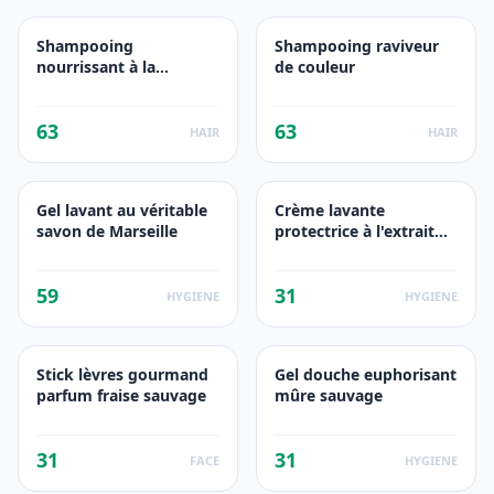
Shampooing
Shampooing raviveur
nourrissant à la
de couleur
mangue et au beurre
de noix
63
63
HAIR
HAIR
Gel lavant au véritable
Crème lavante
savon de Marseille
protectrice à l'extrait
naturel de coton
59
31
HYGIENE
HYGIENE
Stick lèvres gourmand
Gel douche euphorisant
parfum fraise sauvage
mûre sauvage
31
31
FACE
HYGIENE