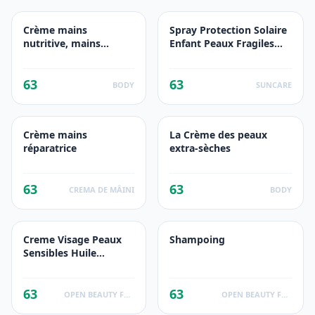
Crème mains
Spray Protection Solaire
nutritive, mains
Enfant Peaux Fragiles
sèches ongles
Dermo-Protect Kids
fragilisés, huile
SPF50+
63
63
d'abricot.
BODY
SUNCARE
Crème mains
La Crème des peaux
réparatrice
extra-sèches
63
63
CREMA DE MÂINI
BODY
Creme Visage Peaux
Shampoing
Sensibles Huile
d'Amande
63
63
OPEN BEAUTY FACTS
OPEN BEAUTY FACTS