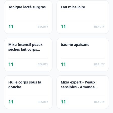
Tonique lacté surgras
Eau micellaire
11
11
BEAUTY
BEAUTY
Mixa Intensif peaux
baume apaisant
sèches lait corps
réparateur
11
11
BEAUTY
BEAUTY
Huile corps sous la
Mixa expert - Peaux
douche
sensibles - Amande
douce
11
11
BEAUTY
BEAUTY