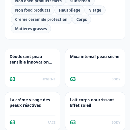
Non open products facts
Sunscreen
Non food products
Hautpflege
Visage
Creme ceramide protection
Corps
Matieres grasses
Déodorant peau
Mixa intensif peau sèche
sensible innovation
anti-transpirant 48H
Sensitive Confort
63
63
Hypoallergénique
HYGIENE
BODY
La crème visage des
Lait corps nourrissant
peaux réactives
Effet soleil
63
63
FACE
BODY