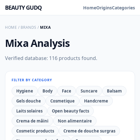
BEAUTY GUDQ
Home
Origins
Categories
HOME
/
BRANDS
/
MIXA
Mixa
Analysis
Verified database: 116 products found.
FILTER BY CATEGORY
Hygiene
Body
Face
Suncare
Balsam
Gels douche
Cosmetique
Handcreme
Laits solaires
Open beauty facts
Crema de mâini
Non alimentaire
Cosmetic products
Creme de douche surgras