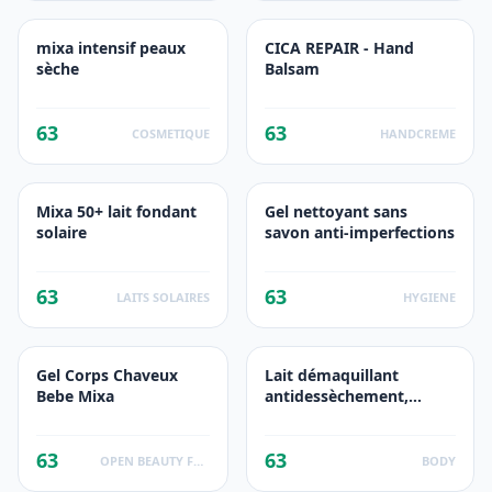
mixa intensif peaux
CICA REPAIR - Hand
sèche
Balsam
63
63
COSMETIQUE
HANDCREME
Mixa 50+ lait fondant
Gel nettoyant sans
solaire
savon anti-imperfections
63
63
LAITS SOLAIRES
HYGIENE
Gel Corps Chaveux
Lait démaquillant
Bebe Mixa
antidessèchement,
peaux sensibles et
sèches,
63
63
OPEN BEAUTY FACTS
BODY