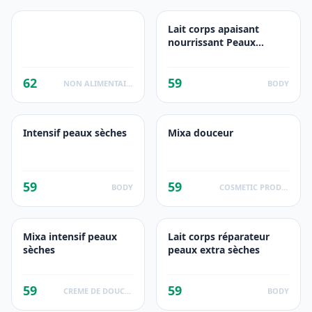
Lait corps apaisant
nourrissant Peaux
sensibles
62
59
NON ALIMENTAIRE
BODY
Intensif peaux sèches
Mixa douceur
59
59
BODY
COSMETIC PRODUCTS
Mixa intensif peaux
Lait corps réparateur
sèches
peaux extra sèches
59
59
CREME DE DOUCHE SURGRAS
BODY