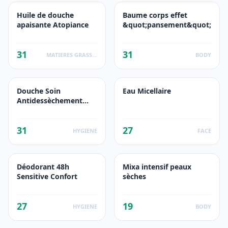
Huile de douche
Baume corps effet
apaisante Atopiance
&quot;pansement&quot;
31
31
MATIERES GRASSES
BODY
Douche Soin
Eau Micellaire
Antidessèchement
Surgras Huile
relipidante
31
27
HYGIENE
FACE
Déodorant 48h
Mixa intensif peaux
Sensitive Confort
sèches
27
19
HYGIENE
BODY