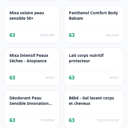
Mixa solaire peau
Panthenol Comfort Body
sensible 50+
Balsam
63
63
SUNCARE
BALSAM
Mixa Intensif Peaux
Lait corps nutritif
Sèches - Atopiance
protecteur
63
63
BODY
BODY
Déodorant Peau
Bébé - Gel lavant corps
Sensible Innovation
et cheveux
Anti-Transpirant 48H
Sensitive Confort
63
63
Extra-Soin
HYGIENE
GELS DOUCHE