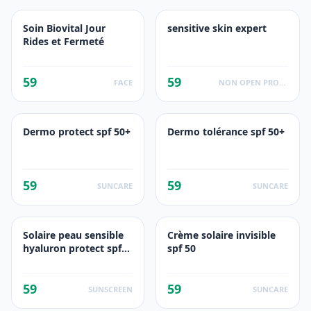
Soin Biovital Jour
sensitive skin expert
Rides et Fermeté
59
59
FACE
NON OPEN PRODUCTS FACTS
Dermo protect spf 50+
Dermo tolérance spf 50+
59
59
SUNCARE
SUNCARE
Solaire peau sensible
Crème solaire invisible
hyaluron protect spf
spf 50
50
59
59
SUNSCREEN
SUNCARE