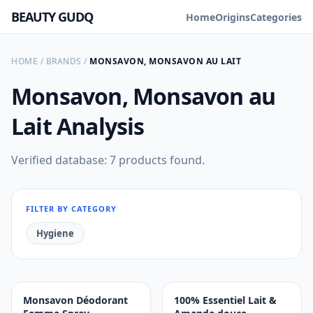
BEAUTY GUDQ
Home
Origins
Categories
HOME
/
BRANDS
/
MONSAVON, MONSAVON AU LAIT
Monsavon, Monsavon au
Lait
Analysis
Verified database: 7 products found.
FILTER BY CATEGORY
Hygiene
Monsavon Déodorant
100% Essentiel Lait &