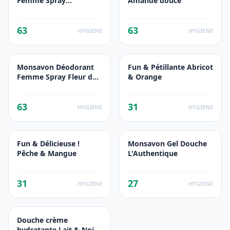
Femme Spray
Amande douce
Compressé Grenade
Tellement Fraîche
63
63
2x100ml
HYGIENE
HYGIENE
Monsavon Déodorant
Fun & Pétillante Abricot
Femme Spray Fleur de
& Orange
Lotus Presque Divine
200ml
63
31
HYGIENE
HYGIENE
Fun & Délicieuse !
Monsavon Gel Douche
Pêche & Mangue
L'Authentique
31
27
HYGIENE
HYGIENE
Douche crème
hydratante Lait & Noix