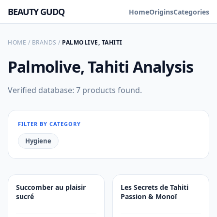
BEAUTY GUDQ
Home
Origins
Categories
HOME
/
BRANDS
/
PALMOLIVE, TAHITI
Palmolive, Tahiti
Analysis
Verified database: 7 products found.
FILTER BY CATEGORY
Hygiene
Succomber au plaisir
Les Secrets de Tahiti
sucré
Passion & Monoï