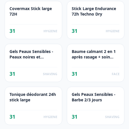
Covermax Stick large
Stick Large Endurance
72H
72h Techno Dry
31
31
HYGIENE
HYGIENE
Gels Peaux Sensibles -
Baume calmant 2 en 1
Peaux noires et
après rasage + soin
métissées
visage
31
31
SHAVING
FACE
Tonique déodorant 24h
Gels Peaux Sensibles -
stick large
Barbe 2/3 jours
31
31
HYGIENE
SHAVING