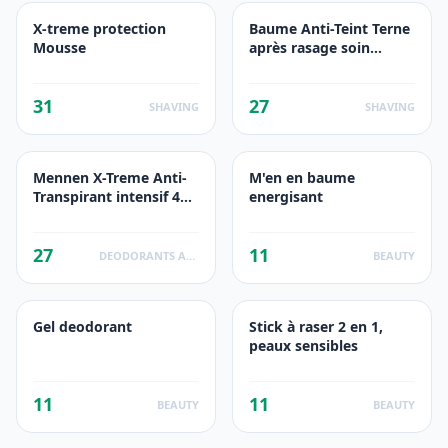
X-treme protection
Baume Anti-Teint Terne
Mousse
après rasage soin
visage 2 en 1
31
27
SHAVING
SHAVING
Mennen X-Treme Anti-
M'en en baume
Transpirant intensif 48h
energisant
Pacific Blue
27
11
DEODORANTS ANTI TRANSPIRANTS
BEAUTY
Gel deodorant
Stick à raser 2 en 1,
peaux sensibles
11
11
BEAUTY
BEAUTY