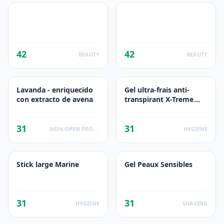
42
42
BEAUTY
BEAUTY
Lavanda - enriquecido
Gel ultra-frais anti-
con extracto de avena
transpirant X-Treme
Pacific Blue 48H
31
31
NON OPEN PRODUCTS FACTS
HYGIENE
Stick large Marine
Gel Peaux Sensibles
31
31
HYGIENE
SHAVING