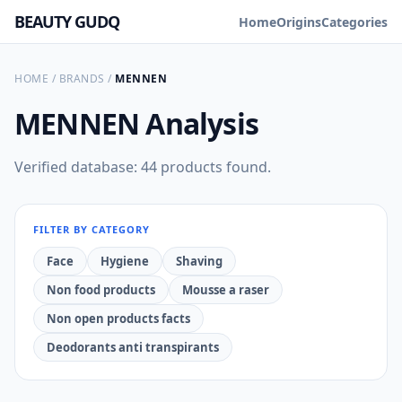
BEAUTY GUDQ
Home
Origins
Categories
HOME
/
BRANDS
/
MENNEN
MENNEN
Analysis
Verified database: 44 products found.
FILTER BY CATEGORY
Face
Hygiene
Shaving
Non food products
Mousse a raser
Non open products facts
Deodorants anti transpirants