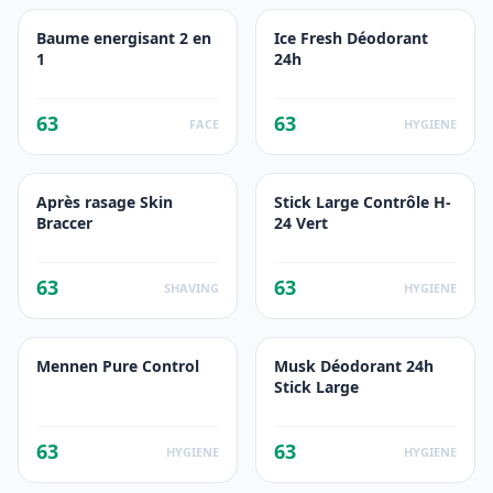
Baume energisant 2 en
Ice Fresh Déodorant
1
24h
63
63
FACE
HYGIENE
Après rasage Skin
Stick Large Contrôle H-
Braccer
24 Vert
63
63
SHAVING
HYGIENE
Mennen Pure Control
Musk Déodorant 24h
Stick Large
63
63
HYGIENE
HYGIENE