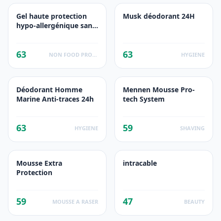
Gel haute protection
Musk déodorant 24H
hypo-allergénique sans
alcool
63
63
NON FOOD PRODUCTS
HYGIENE
Déodorant Homme
Mennen Mousse Pro-
Marine Anti-traces 24h
tech System
63
59
HYGIENE
SHAVING
Mousse Extra
intracable
Protection
59
47
MOUSSE A RASER
BEAUTY