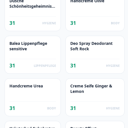
Dusche
Handcreme Olive
Schönheitsgeheimnisse
Aloe Vera
31
31
HYGIENE
BODY
Balea Lippenpflege
Deo Spray Deodorant
sensitive
Soft Rock
31
31
LIPPENPFLEGE
HYGIENE
Handcreme Urea
Creme Seife Ginger &
Lemon
31
31
BODY
HYGIENE