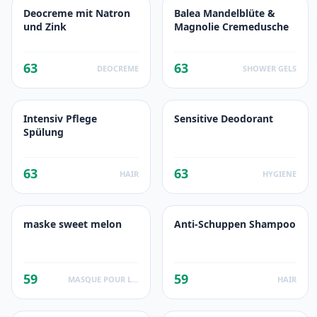
Deocreme mit Natron
Balea Mandelblüte &
und Zink
Magnolie Cremedusche
63
63
DEOCREME
SHOWER GELS
Intensiv Pflege
Sensitive Deodorant
Spülung
63
63
HAIR
HYGIENE
maske sweet melon
Anti-Schuppen Shampoo
59
59
MASQUE POUR LA PEAU
HAIR