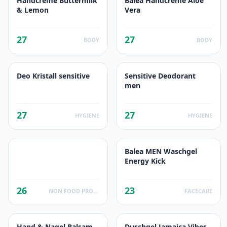
Handcreme Buttermilk
Balea Handcreme Aloe
& Lemon
Vera
27
27
BODY
BODY
Deo Kristall sensitive
Sensitive Deodorant
men
27
27
HYGIENE
HYGIENE
Balea MEN Waschgel
Energy Kick
26
23
NON FOOD PRODUCTS
FACECARE
Hand & Nagel Balsam
Duschgel Jamaica Vibes