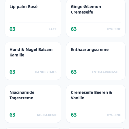
Lip palm Rosé
Ginger&Lemon
Cremeseife
63
63
FACE
HYGIENE
Hand & Nagel Balsam
Enthaarungscreme
Kamille
63
63
HANDCREMES
ENTHAARUNGSCREME
Niacinamide
Cremeseife Beeren &
Tagescreme
Vanille
63
63
TAGESCREME
HYGIENE