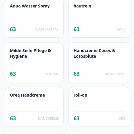
Aqua Wasser Spray
hautrein
63
63
WASSERSPRAY
FACE
Milde Seife Pflege &
Handcreme Cocos &
Hygiene
Lotosblüte
63
63
HYGIENE
HANDCREME
Urea Handcreme
roll-on
63
63
HANDCREME
DEO