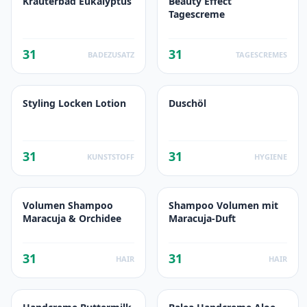
Kräuterbad Eukalyptus
Beauty Effect
Tagescreme
31
31
BADEZUSATZ
TAGESCREMES
Styling Locken Lotion
Duschöl
31
31
KUNSTSTOFF
HYGIENE
Volumen Shampoo
Shampoo Volumen mit
Maracuja & Orchidee
Maracuja-Duft
31
31
HAIR
HAIR