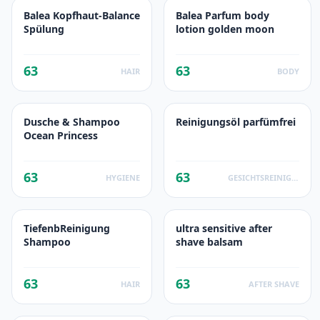
Balea Kopfhaut-Balance
Balea Parfum body
Spülung
lotion golden moon
63
63
HAIR
BODY
Dusche & Shampoo
Reinigungsöl parfümfrei
Ocean Princess
63
63
HYGIENE
GESICHTSREINIGUNG
TiefenbReinigung
ultra sensitive after
Shampoo
shave balsam
63
63
HAIR
AFTER SHAVE