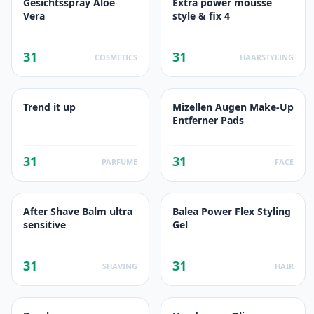
Gesichtsspray Aloe
Extra power mousse
Vera
style & fix 4
31
31
COSMETICS
HAARSTYLING
Trend it up
Mizellen Augen Make-Up
Entferner Pads
31
31
PARFÜME
FACE
After Shave Balm ultra
Balea Power Flex Styling
sensitive
Gel
31
31
SHAVING
HAIR