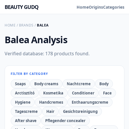
BEAUTY GUDQ
Home
Origins
Categories
HOME
/
BRANDS
/
BALEA
Balea
Analysis
Verified database: 178 products found.
FILTER BY CATEGORY
Soaps
Body creams
Nachtcreme
Body
Arctisztító
Kosmetika
Conditioner
Face
Hygiene
Handcremes
Enthaarungscreme
Tagescreme
Hair
Gesichtsreinigung
After shave
Pflegender concealer