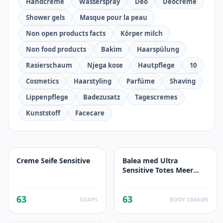
Handcreme
Wasserspray
Deo
Deocreme
Shower gels
Masque pour la peau
Non open products facts
Körper milch
Non food products
Bakim
Haarspülung
Rasierschaum
Njega kose
Hautpflege
10
Cosmetics
Haarstyling
Parfüme
Shaving
Lippenpflege
Badezusatz
Tagescremes
Kunststoff
Facecare
Creme Seife Sensitive
Balea med Ultra
Sensitive Totes Meer
Körperlotion
63
63
SOAPS
BODY CREAMS