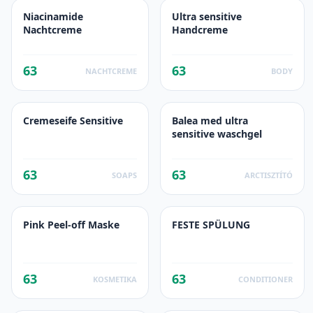
Niacinamide
Ultra sensitive
Nachtcreme
Handcreme
63
63
NACHTCREME
BODY
Cremeseife Sensitive
Balea med ultra
sensitive waschgel
63
63
SOAPS
ARCTISZTÍTÓ
Pink Peel-off Maske
FESTE SPÜLUNG
63
63
KOSMETIKA
CONDITIONER